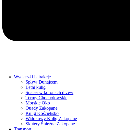
Wycieczki i atrakcje
Spływ Dunajcem
Letni kulig
Spacer w koronach drzew
Termy Chochołowskie
Morskie Oko
Quady Zakopane
Kulig Kościelisko
Widokowy Kulig Zakopane
Skutery Śnieżne Zakopane
Transport