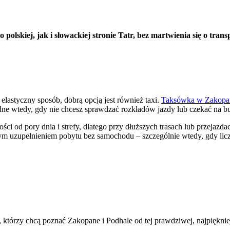
lskiej, jak i słowackiej stronie Tatr, bez martwienia się o transpo
elastyczny sposób, dobrą opcją jest również taxi.
Taksówka w Zakop
odne wtedy, gdy nie chcesz sprawdzać rozkładów jazdy lub czekać na 
ci od pory dnia i strefy, dlatego przy dłuższych trasach lub przejazd
m uzupełnieniem pobytu bez samochodu – szczególnie wtedy, gdy liczy 
, którzy chcą poznać Zakopane i Podhale od tej prawdziwej, najpiękniej