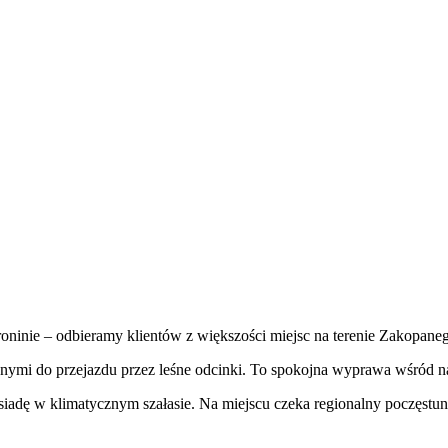
roninie – odbieramy klientów z większości miejsc na terenie Zakopaneg
i do przejazdu przez leśne odcinki. To spokojna wyprawa wśród natu
siadę w klimatycznym szałasie. Na miejscu czeka regionalny poczęstu