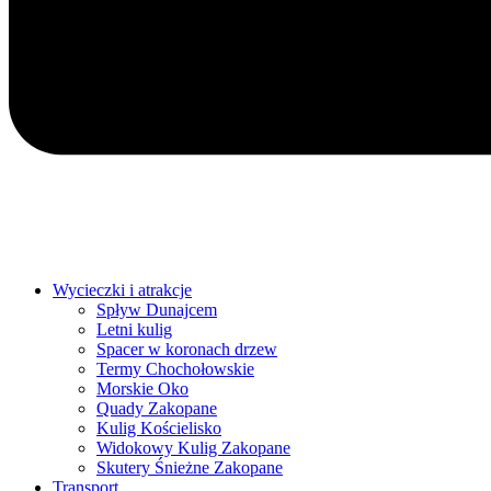
Wycieczki i atrakcje
Spływ Dunajcem
Letni kulig
Spacer w koronach drzew
Termy Chochołowskie
Morskie Oko
Quady Zakopane
Kulig Kościelisko
Widokowy Kulig Zakopane
Skutery Śnieżne Zakopane
Transport