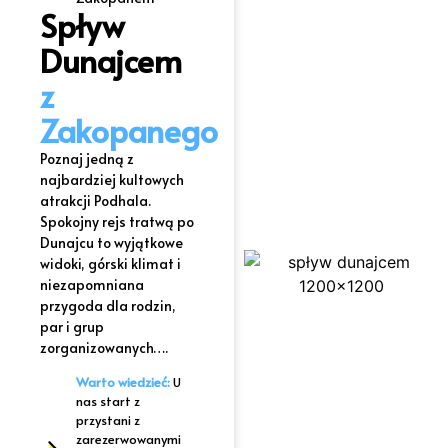
Spływ
Dunajcem
z
Zakopanego
Poznaj jedną z
najbardziej kultowych
atrakcji Podhala.
Spokojny rejs tratwą po
Dunajcu to wyjątkowe
widoki, górski klimat i
niezapomniana
przygoda dla rodzin,
par i grup
zorganizowanych….
Warto wiedzieć:
U
nas s
tart z
przystani z
zarezerwowanymi