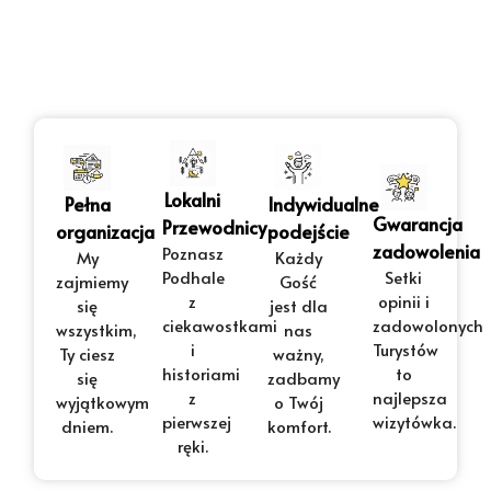
Lokalni
Pełna
Indywidualne
Gwarancja
Przewodnicy
organizacja
podejście
zadowolenia
Poznasz
My
Każdy
Podhale
Setki
zajmiemy
Gość
z
opinii i
się
jest dla
ciekawostkami
zadowolonych
wszystkim,
nas
i
Turystów
Ty ciesz
ważny,
historiami
to
się
zadbamy
z
najlepsza
wyjątkowym
o Twój
pierwszej
wizytówka.
dniem.
komfort.
ręki.