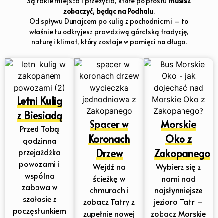
Są takie miejsca i przeżycia, które po prostu
musisz
zobaczyć, będąc na Podhalu
.
Od spływu Dunajcem po kulig z pochodniami – to
właśnie tu odkryjesz prawdziwą góralską tradycję,
naturę i klimat, który zostaje w pamięci na długo.
Letni Kulig
z Biesiadą
Spacer w
Morskie
Przed Tobą
Koronach
Oko z
godzinna
przejażdżka
Drzew
Zakopanego
powozami i
Wejdź na
Wybierz się z
wspólna
ścieżkę w
nami nad
zabawa w
chmurach i
najsłynniejsze
szałasie z
zobacz Tatry z
jezioro Tatr –
poczęstunkiem
zupełnie nowej
zobacz Morskie