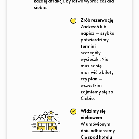
każdej atrakcji, by łatwo wybrać coś dla
siebie.
Zrób rezerwację
Zadzwoń lub
napisz – szybko
potwierdzimy
termin i
szczegóły
wycieczki. Nie
musisz się
martwić o bilety
czy plan –
wszystkim
zajmiemy się za
Ciebie.
Widzimy się
niebawem
W umówionym
dniu odbierzemy
Cię spod hotelu