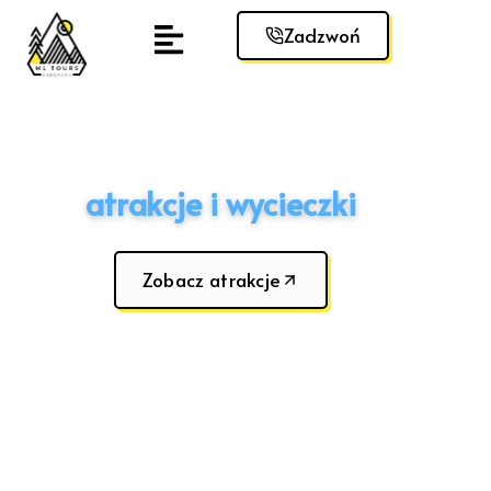
Zadzwoń
ML TOURS | ZAKOPANE
Odkryj najpiękniejsze
atrakcje i wycieczki
na Podhalu
Zobacz atrakcje