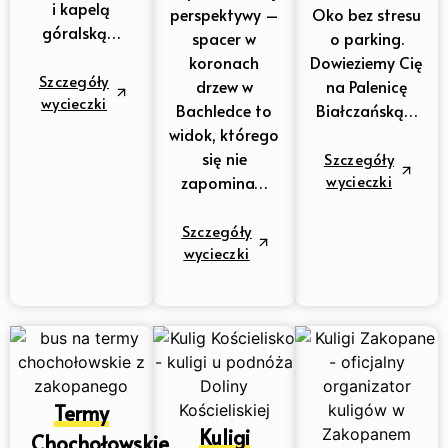
i kapelą
perspektywy –
Oko bez stresu
góralską…
spacer w
o parking.
koronach
Dowieziemy Cię
Szczegóły
drzew w
na Palenicę
wycieczki
Bachledce to
Białczańską…
widok, którego
się nie
Szczegóły
wycieczki
zapomina…
Szczegóły
wycieczki
Termy
Kuligi
Chochołowskie