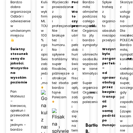
Bardzo
Kulig
Wycieczki
Podróż
Bardzo
Spływ
Skorzys
dobra
w
prowadzone
z
miła
tratwą
z
organizacja
wykonaniu
z
Wami
atmosfera
z
usługi
Odbiór i
firmy
pasją
to
podczas
tą
kuligu
odwiezienie
ML
i
czysta
całego
organizacją
na
w
TOURS
profesjonalizmem.
przyjemność.
wyjazdu.
to
saniach
umówionym
w
Nie
Kierowca
Organizator
absolutnie
Dla
miejscu
100
brakuje
uśmiechnięty
to
niezapomniane
niezde
%
też
i
bardzo
przeżycie!
POLECA
zgodny
humoru.
pełen
sympatyczna
Bardzo
Świetny
Wszystko
z
Na
dobrego
i
miła,
stosunek
było
opisem.
spływie
humoru.
uśmiechnięta
sympat
ceny do
zorganizowane
Świetna
trafiliśmy
Wszystko
osoba.Bus
konkret
jakości.
perfekcyjnie
zabawa
super
świetnie
wyposażony
i
Wszystko
–
dobre
flisaków,
zorganizowane
w
rzeteln
na
od
jedzenie
późniejsze
a
klimatyzację
obsługa
wysokim
sprawnej
i
atrakcje
flisacy
.
Kulig
poziomie
obsługi,
„mocna”herbata
też
pełni
Super
super,
przez
bardzo
optymizmu
organizacja.
szczegó
Pan
bezpieczny
fajne.
fantastycznie
Organizator
gdy
Mateusz
transport,
Polecam
zabawiali
godny
już
–
aż
nas
polecenia.
zapadł
kierowca,
po
i
noc
opiekun i
samą
dzielili
(dzięki
przewodnik
podróż
się
kocom
w
po
wiedzą
w
jednym –
Bartłomiej
Dunajcu.
na
saniac
bardzo
temat
nie
B.