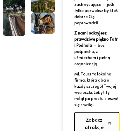
zachwycające – jeśli
tylko pozwolisz by ktoś
dobrze Cię
poprowadził.
Z nami odkryjesz
prawdziwe piękno Tatr
i Podhala
– bez
pośpiechu, z
uśmiechem i pełną
organizacją.
ML Tours to lokalna
firma, która dba o
każdy szczegół Twojej
wycieczki, żebyś Ty
mógł po prostu cieszyć
się chwilą.
Zobacz
atrakcje