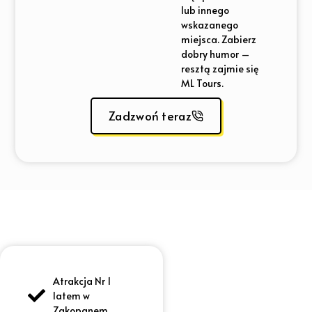
lub innego
wskazanego
miejsca. Zabierz
dobry humor –
resztą zajmie się
ML Tours.
Zadzwoń teraz
Atrakcja Nr 1
latem w
Zakopanem