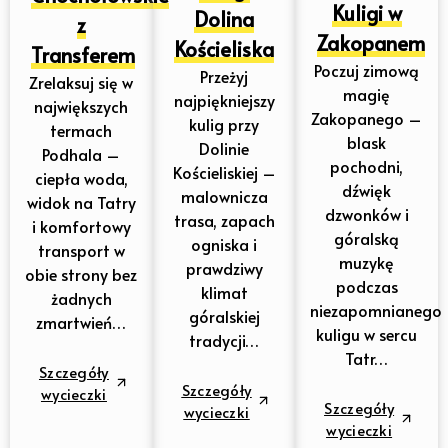
Kuligi w
Dolina
z
Zakopanem
Kościeliska
Transferem
Poczuj zimową
Przeżyj
Zrelaksuj się w
magię
najpiękniejszy
największych
Zakopanego –
kulig przy
termach
blask
Dolinie
Podhala –
pochodni,
Kościeliskiej –
ciepła woda,
dźwięk
malownicza
widok na Tatry
dzwonków i
trasa, zapach
i komfortowy
góralską
ogniska i
transport w
muzykę
prawdziwy
obie strony bez
podczas
klimat
żadnych
niezapomnianego
góralskiej
zmartwień…
kuligu w sercu
tradycji…
Tatr…
Szczegóły
Szczegóły
wycieczki
Szczegóły
wycieczki
wycieczki