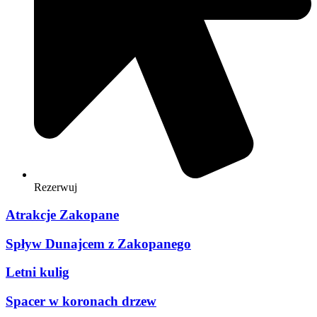
Rezerwuj
Atrakcje Zakopane
Spływ Dunajcem z Zakopanego
Letni kulig
Spacer w koronach drzew