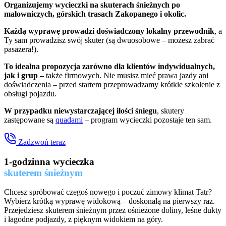
Organizujemy wycieczki na skuterach śnieżnych po
malowniczych, górskich trasach Zakopanego i okolic.
Każdą wyprawę prowadzi doświadczony lokalny przewodnik
, a
Ty sam prowadzisz swój skuter (są dwuosobowe – możesz zabrać
pasażera!).
To idealna propozycja zarówno dla klientów indywidualnych,
jak i grup –
także firmowych. Nie musisz mieć prawa jazdy ani
doświadczenia – przed startem przeprowadzamy krótkie szkolenie z
obsługi pojazdu.
W przypadku niewystarczającej ilości śniegu
, skutery
zastępowane są
quadami
– program wycieczki pozostaje ten sam.
Zadzwoń teraz
1-godzinna wycieczka
skuterem śnieżnym
Chcesz spróbować czegoś nowego i poczuć zimowy klimat Tatr?
Wybierz krótką wyprawę widokową – doskonałą na pierwszy raz.
Przejedziesz skuterem śnieżnym przez ośnieżone doliny, leśne dukty
i łagodne podjazdy, z pięknym widokiem na góry.